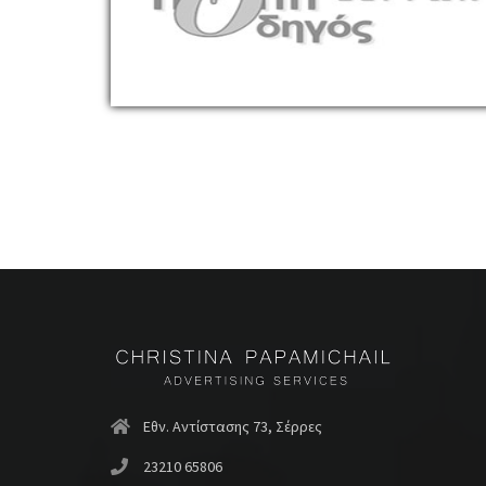
Εθν. Αντίστασης 73, Σέρρες
23210 65806