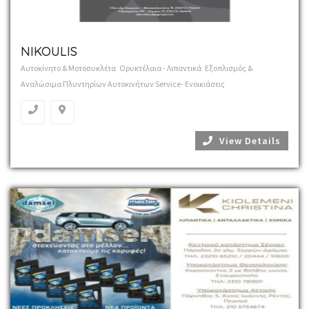
NIKOULIS
Αυτοκίνητο & Μοτοσυκλέτα
Ορυκτέλαια - Λιπαντικά
Εξοπλισμός &
Αναλώσιμα Πλυντηρίων Αυτοκινήτων Service- Ενοικιάσεις
View Details