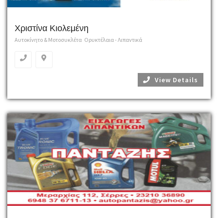
Χριστίνα Κιολεμένη
Αυτοκίνητο & Μοτοσυκλέτα
Ορυκτέλαια - Λιπαντικά
View Details