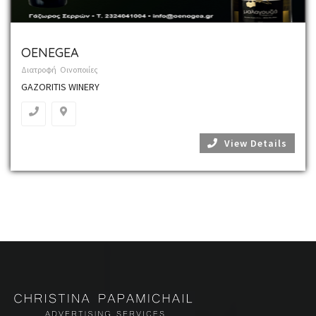
OENEGEA
Διατροφή
Οινοποιίες
GAZORITIS WINERY
View Details