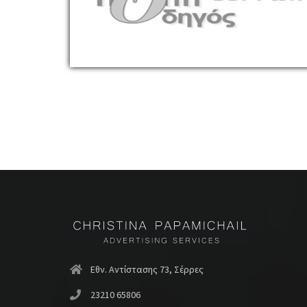
Εθν. Αντίστασης 73, Σέρρες
23210 65806