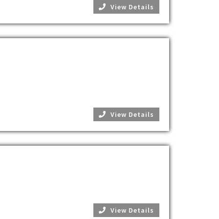
View Details
View Details
View Details