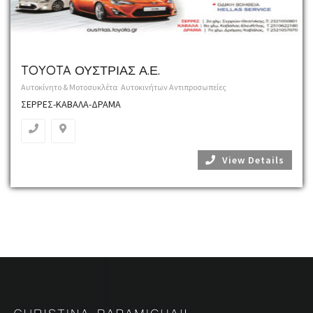
TOYOTA ΟΥΣΤΡΙΑΣ Α.Ε.
Αυτοκίνητο & Μοτοσυκλέτα
Αυτοκινήτων Αντιπροσωπείες
ΣΕΡΡΕΣ-ΚΑΒΑΛΑ-ΔΡΑΜΑ
View Details