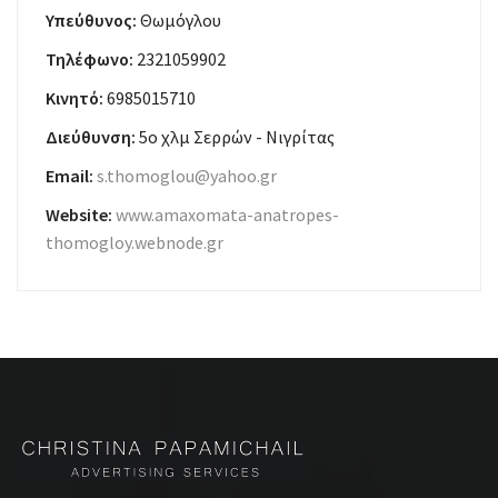
Υπεύθυνος:
Θωμόγλου
Τηλέφωνο:
2321059902
Κινητό:
6985015710
Διεύθυνση:
5ο χλμ Σερρών - Νιγρίτας
Email:
s.thomoglou@yahoo.gr
Website:
www.amaxomata-anatropes-
thomogloy.webnode.gr