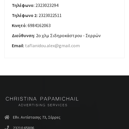
Τηλέφωνο:
2323023294
Τηλέφωνο 2:
2323022511
Κινητό:
6984162063
Διεύθυνση:
2ο χλμ Σιδηροκάστρου - Σερρών
Email:
taflanidou.alex@gmail.com
Εθν. Αντίστασης 73, Σέρρες
23210 65806