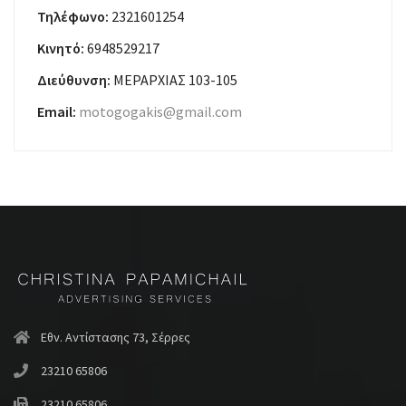
Τηλέφωνο:
2321601254
Κινητό:
6948529217
Διεύθυνση:
ΜΕΡΑΡΧΙΑΣ 103-105
Email:
motogogakis@gmail.com
Εθν. Αντίστασης 73, Σέρρες
23210 65806
23210 65806