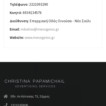
Τηλέφωνο:
2321093290
Κινητό:
6934134576
Διεύθυνση:
Επαρχιακή Οδός Οινούσα - Νέο Σούλι
Email:
mbalios@mesogeios.gr
Website:
www.mesogeios.gr
Εθν. Αντίστασης 73, Σέρρες
23210 65806