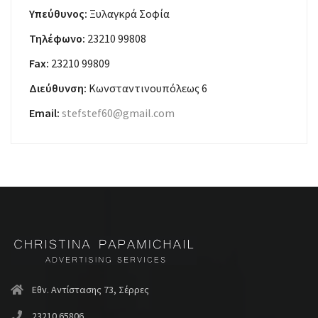
Υπεύθυνος:
Ξυλαγκρά Σοφία
Τηλέφωνο:
23210 99808
Fax:
23210 99809
Διεύθυνση:
Κωνσταντινουπόλεως 6
Email:
stefstef60@gmail.com
Εθν. Αντίστασης 73, Σέρρες
23210 65806