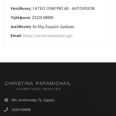
Υπεύθυνος:
Ι ΚΤΕΟ ΞΥΛΑΓΡΑΣ ΑΕ - AUTOVISION
Τηλέφωνο:
23210 68000
Διεύθυνση:
3ο Χλμ.Σερρών-Δράμας
Email:
https://serres.autovision.gr/
Εθν. Αντίστασης 73, Σέρρες
23210 65806