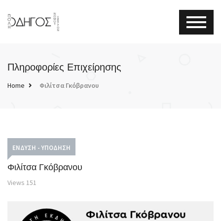
Πληροφορίες Επιχείρησης
Home
Φιλίτσα Γκόβρανου
ΈΝΔΥΣΗ - ΥΠΌΔΗΣΗ
Φιλίτσα Γκόβρανου
Views
151