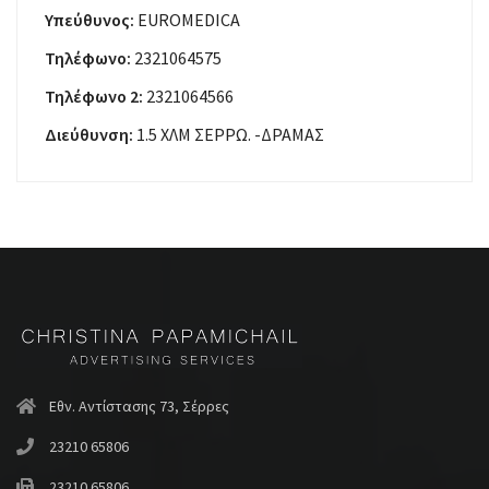
Υπεύθυνος:
EUROMEDICA
Τηλέφωνο:
2321064575
Τηλέφωνο 2:
2321064566
Διεύθυνση:
1.5 ΧΛΜ ΣΕΡΡΩ. -ΔΡΑΜΑΣ
Εθν. Αντίστασης 73, Σέρρες
23210 65806
23210 65806