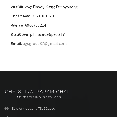
Υπεύθυνος:
Παναγιώτης Γεωργούσης
Τηλέφωνο:
2321 181373
Κινητό:
6906756214
Διεύθυνση:
Γ. παπανδρέου 17
Email:
agsgroup87@gmail.com
Εθν. Αντίστασης 73, Σέρρες